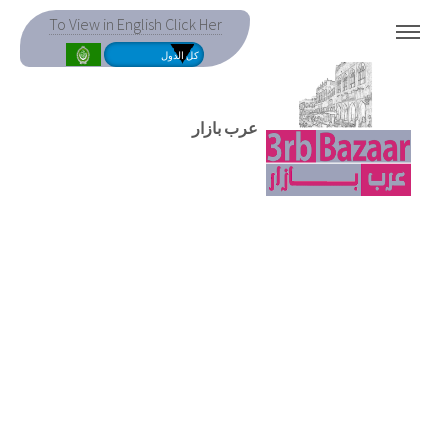
To View in English Click Her
MENU
عرب بازار