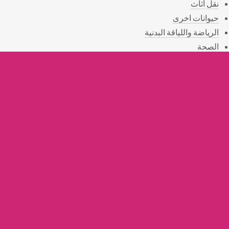
نقل أثاث
حيوانات اخرى
الرياضة واللياقة البدنية
الصحة
المناسبات
الهدايا
التوصيل
القسم الخيري
أستعلامات
أثريات
خدمات التنظيف
خدمات زراعية
خدمات الصيانة
© . All rights reserved
Powerd By:
3rbbazaar.com