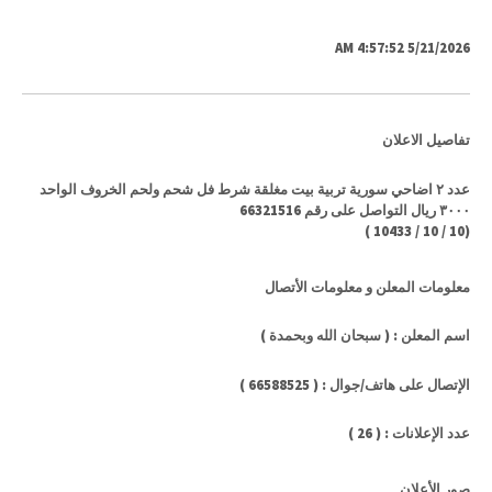
5/21/2026 4:57:52 AM
تفاصيل الاعلان
عدد ٢ اضاحي سورية تربية بيت مغلقة شرط فل شحم ولحم الخروف الواحد
٣٠٠٠ ريال التواصل على رقم 66321516
)
10433
/
10
/
10
(
معلومات المعلن و معلومات الأتصال
اسم المعلن : ( سبحان الله وبحمدة )
الإتصال على هاتف/جوال : ( 66588525 )
عدد الإعلانات : ( 26 )
صور الأعلان