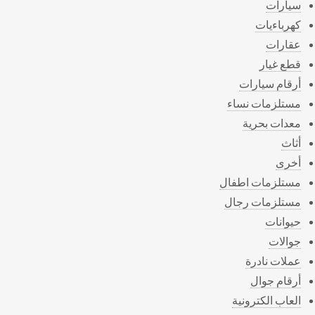
سيارات
كهرباءيات
عقارات
قطع غيار
أرقام سيارات
مستلزمات نساء
معدات بحرية
أثاث
أخرى
مستلزمات اطفال
مستلزمات رجال
حيوانات
جوالات
عملات نادرة
أرقام جوال
العاب الكترونية