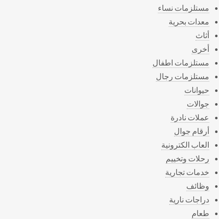
مستلزمات نساء
معدات بحرية
أثاث
أخرى
مستلزمات اطفال
مستلزمات رجال
حيوانات
جوالات
عملات نادرة
أرقام جوال
العاب الكترونية
رحلات وتخييم
خدمات تجارية
وظائف
دراجات نارية
طعام