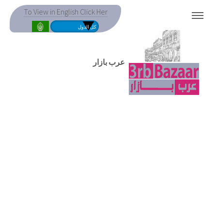
To View in English Click Her
MENU
عرب بازار