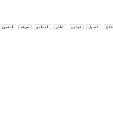
تاج
تعديل
تبديل
اطار
الامامي
سرعه
القصوى