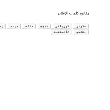
مفاتيح كلمات الإعلان
سكوتر
كهربائي
نظيف
حاله
جيده
يح
يشتكي
ثانينقطة