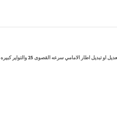
 القصوى 25 والتواير كبيره والبطاريه تدوم ما يشتكي من اي شيء ثاني