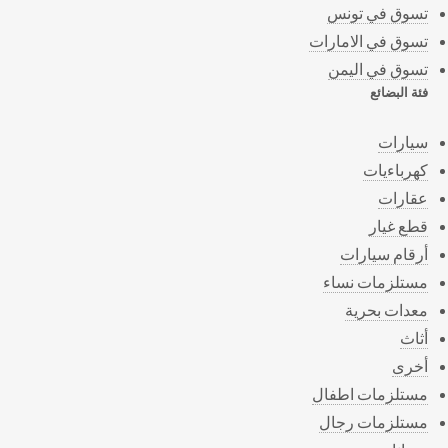
تسوق في تونس
تسوق في الامارات
تسوق في اليمن
فئة البضائع
سيارات
كهرباءيات
عقارات
قطع غيار
أرقام سيارات
مستلزمات نساء
معدات بحرية
أثاث
أخرى
مستلزمات اطفال
مستلزمات رجال