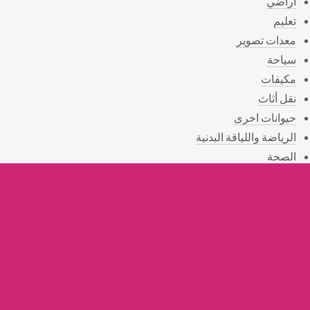
أراضي
تعليم
معدات تصوير
سياحة
مكيفات
نقل أثاث
حيوانات اخرى
الرياضة واللياقة البدنية
الصحة
المناسبات
الهدايا
التوصيل
القسم الخيري
أستعلامات
أثريات
خدمات التنظيف