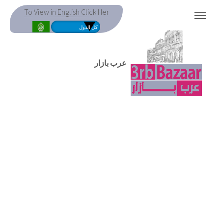
To View in English Click Her
MENU
عرب بازار