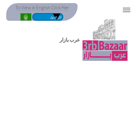
To View in English Click Her
MENU
عرب بازار