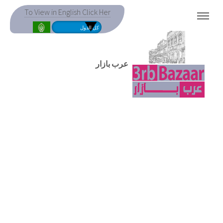
To View in English Click Her
MENU
عرب بازار