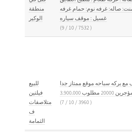
سمنت: صاله: غرفه نوم: حمام غرفه
منطقة
غسيل : موقف سياره
الوكير
(
9
/
10
/
7532
)
لبيع فيلتين متلاصقات فى الثمامه القديمه مقابل كهرماء 750 متر 6 غرف مع بركه سباحه موقع ممتاز جدا
للبيع
جرين 20000 مطلوب 3.900.000
فيلتين
)
3960
/
10
/
7
(
متلاصقات
ف
الثمامة