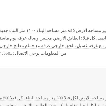
للبيع عدد ٢ فيلا في منطقة الوكير مسا
من المعلومات يرجي الاتصال : 66466681 دوم العقارات ترخيص رقم ٨٠
 لكل الفلل تفاصيل كل فيلا : الطابق االارضي : مجلس : ص