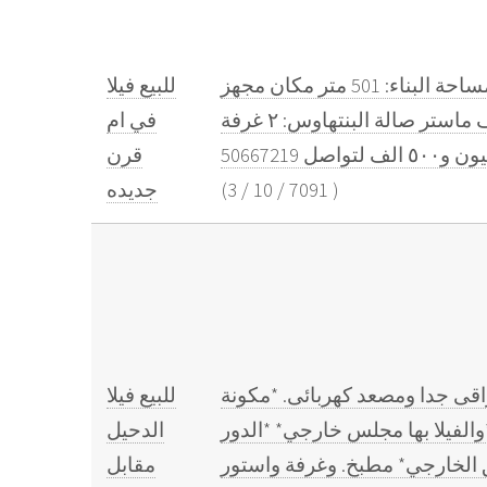
من المالك للبيع فيلا جديدة في منطقة أم قرن (على طريق الشمال) مساحة الارض: 457 متر مساحة البناء: 501 متر مكان مجهز
للبيع فيلا
للفت الدور الارضي: صالة ومجلس مفتوحين على بعض مطبخ غرفة ماستر الدور الاول: ٤ غرف ماستر صالة البنتهاوس: ٢ غرفة
في ام
قرن
)
7091
/
10
/
3
(
جديده
م. ومساحة البناء 695 م . تشطيب مودرن راقى جدا ومصعد كهربائى. *مكونة
للبيع فيلا
 ومطبخ رئيسي. *والفيلا بها مجلس خارجي* *الدور
الدحيل
مقابل