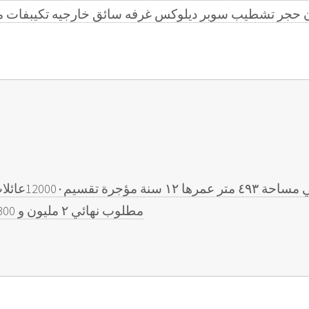
مطلوب نهائي ٢ مليون و 300 الف غير قابل لتواصل 50667219