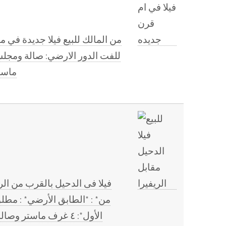
ماستر ا
الأول*: ٤ غرف ماستر وصالة. *والبنتهاوس* غرفتين نوم ماستر ومطبخ تحضيرى. *الملحق الخارجي* مطبخ. وغرفة واستور