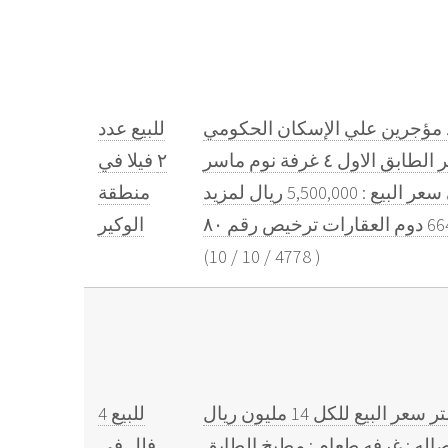
حه الارض ٨٤٥ متر مساحه البناء ١١٠٠ متر البناء جديد مؤجرين علي الإسكان الحكومي
للبيع عدد
بدخل شهري ٢٤ الف ريال تفاصيل كل فيلا : الطابق الارضي مجلس وصاله غرفه نوم ماستر الطابق الاول ٤ غرفة نوم ماسر
٢ فيلا في
وصاله البنت هاوس غرفه ماستر مع غرفه غسيل ملحق خارجي غرفه مع حمام مطبخ خارجي سعر البيع : 5,500,000 ريال لمزيد
منطقة
الوكير
(
10
/
10
/
4778
)
للبيع 4 فلل في منطقة الوكير مساحه الارض لكل فيلا 600 متر مساحة البناء لكل فيلا 800 متر سعر البيع للكل 14 مليون ريال
للبيع 4
اله : غرفه طعام : مطبخ الطابق
فلل في