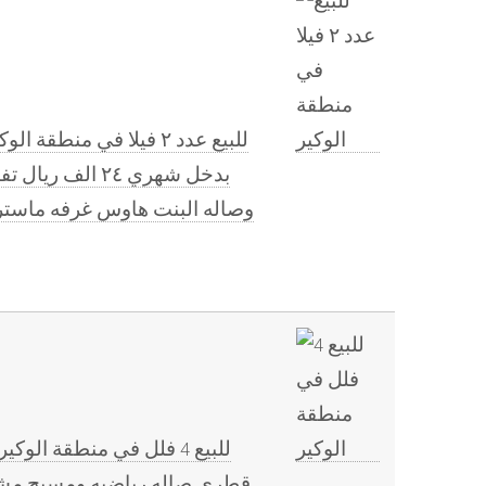
قطري صاله رياضيه ومسبح مشترك