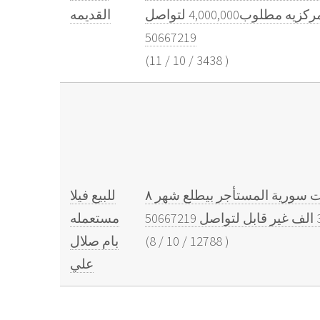
بورد كامله واجهه مودرن حجر تشطيب سوبر ديلوكس غرفه سائق خارجيه تكيبفات مركزيه مطلوب4,000,000 لتواصل
القديمه
50667219
(
11
/
10
/
3438
)
للبيع فيلا مستعملة بام صلال علي مساحة ٤٩٣ متر عمرها ١٢ سنة مؤجرة تقسيم12000٠عائلات سورية المستأجر بيطلع شهر ٨
للبيع فيلا
مستعمله
)
12788
/
10
/
8
(
بام صلال
علي