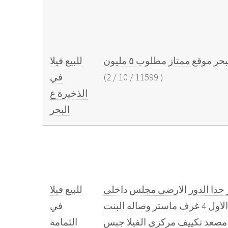
للبيع فيلا
)
11599
/
10
/
2
(
في
الذخيرة ع
البحر
اء ٥٩٥متر قريب الميره موقع ممتاز جدا الدور الارضى مجلس داخلى
للبيع فيلا
مع صاله مفتوحين على بعض مع مغاسل وحمام غرفه ماستر وغرفه طعام وجلسه الدور الاول 4 غرف ماستر وصاله البنت
في
مصعد تكييف مركزي الفيلا جبس
الثمامة