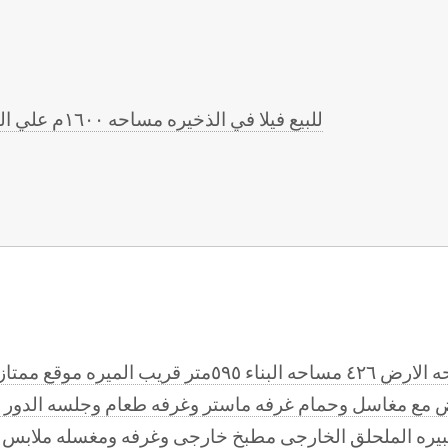
للبيع فيلا في الذخيره مساحه ١٦٠٠م علي البحر موقع ممتاز مطلوب ٥ مليون
للبيع فيلا الثمامه القديمه مساحه الارض ٤٢٦ مساحه البن
يره الملحلق الخارجى مطبخ خارجى وغرفه ومغسله ملابس 