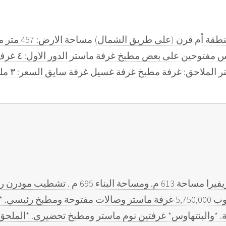
لملاحق: غرفة مطبخ غرفة غسيل غرفة سايق السعر: ٣ مليون و٥٠٠ الف لتواصل 50667219
فيلا فى الدحيل بالقرب من الريفيرا مساحة 613 
من* : *الطابق الأرضي* : مطلوب 5,750,000 غرفة ماستر وصالات مفتوحة