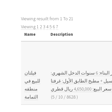
Viewing resuilt from 1 To 21
Viewing 1
2
3
4
5
6
7
Name
Description
فيلتان للبيع في الثمامة مساحة الأرض: 622 مترا مربعا مساحة البناء: 660 مترا مربعا عمر البناء: 6 سنوات الدخل الشهري:
فيلتان
سيل + مطبخ الطابق الأول: غرفتا
للبيع في
4,6 ريال قطري
منطقه
)
8628
/
10
/
5
(
الثمامة