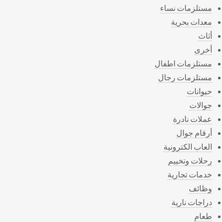
مستلزمات نساء
معدات بحرية
أثاث
أخرى
مستلزمات اطفال
مستلزمات رجال
حيوانات
جوالات
عملات نادرة
أرقام جوال
العاب الكترونية
رحلات وتخييم
خدمات تجارية
وظائف
دراجات نارية
طعام