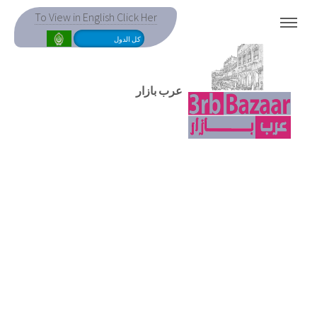
To View in English Click Her
MENU
عرب بازار