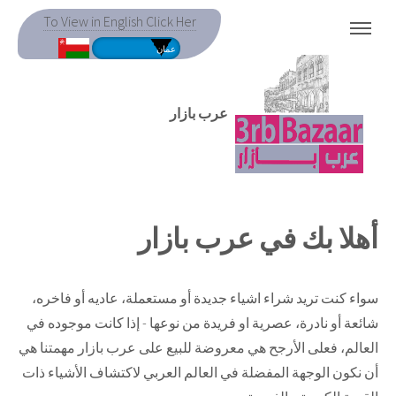
To View in English Click Her
MENU
عرب بازار
أهلا بك في عرب بازار
سواء كنت تريد شراء اشياء جديدة أو مستعملة، عاديه أو فاخره،
شائعة أو نادرة، عصرية او فريدة من نوعها - إذا كانت موجوده في
العالم، فعلى الأرجح هي معروضة للبيع على عرب بازار مهمتنا هي
أن نكون الوجهة المفضلة في العالم العربي لاكتشاف الأشياء ذات