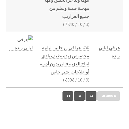
مهجنة طيبة وسلم من
جميع العزاريب
)
7840
/
10
/
3
(
هرفي لباني
ثلاثه هرافى ورخلتين لبانيه
زبده
مخصوص زبده نظيف بلدي
انتاج العزبه فالبربدون أدويه
أو علاجات. شي خاص
)
8998
/
10
/
9
(
14
13
12
VIEWING 11