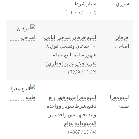
سوري
سنار شرط
)
11745
/
10
/
2
(
خرفان
للبيع خرفان اضاحي الباقي
اضاحي
١٠ جذعان وتضحي فوق ٨
شهور سليم البيع جملة
تفريد حلال عزبه ( قطري )
)
7239
/
10
/
2
(
للبيع معزا
للبيع معزا طيبه فيها اربع
طيبه
دفيع شرط سونار وواحده
وليد تحتها تيس واحده من
الدفيع دافع بتؤام
)
4387
/
10
/
4
(