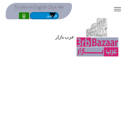
To View in English Click Her
MENU
عرب بازار