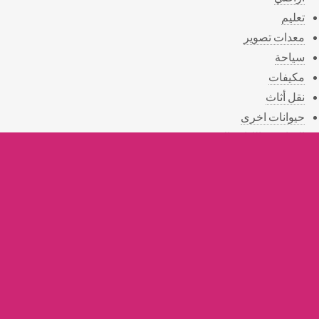
تعليم
معدات تصوير
سياحة
مكيفات
نقل أثاث
حيوانات اخرى
الرياضة واللياقة البدنية
الصحة
المناسبات
الهدايا
التوصيل
القسم الخيري
أستعلامات
أثريات
خدمات التنظيف
خدمات زراعية