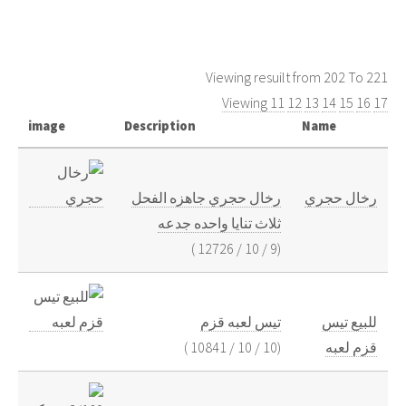
Viewing resuilt from 202 To 221
Viewing 11
12
13
14
15
16
17
image
Description
Name
رخال حجري
رخال حجري جاهزه الفحل
ثلاث تنايا واحده جدعه
)
12726
/
10
/
9
(
للبيع تيس
تيس لعبه قزم
قزم لعبه
(
10
/
10
/
10841
)