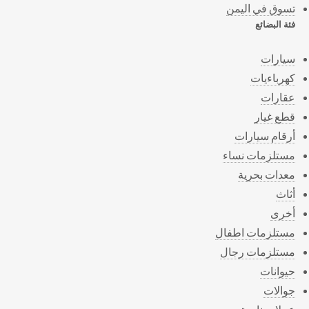
تسوق في اليمن
فئة البضائع
سيارات
كهرباءيات
عقارات
قطع غيار
أرقام سيارات
مستلزمات نساء
معدات بحرية
أثاث
أخرى
مستلزمات اطفال
مستلزمات رجال
حيوانات
جوالات