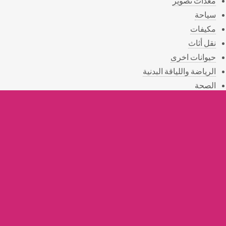
معدات تصوير
سياحة
مكيفات
نقل أثاث
حيوانات اخرى
الرياضة واللياقة البدنية
الصحة
المناسبات
الهدايا
التوصيل
القسم الخيري
أستعلامات
أثريات
خدمات التنظيف
خدمات زراعية
خدمات الصيانة