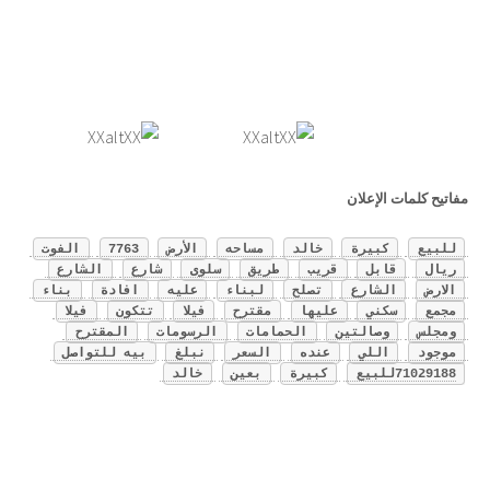
مفاتيح كلمات الإعلان
للبيع
كبيرة
خالد
مساحه
الأرض
7763
الفوت
ريال
قابل
قريب
طريق
سلوى
شارع
الشارع
الارض
الشارع
تصلح
لبناء
عليه
افادة
بناء
مجمع
سكني
عليها
مقترح
فيلا
تتكون
فيلا
ومجلس
وصالتين
الحمامات
الرسومات
المقترح
موجود
اللي
عنده
السعر
نبلغ
بيه للتواصل
71029188للبيع
كبيرة
بعين
خالد