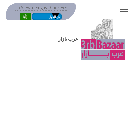
To View in English Click Her
MENU
عرب بازار