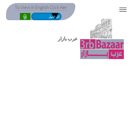
To View in English Click Her
MENU
عرب بازار