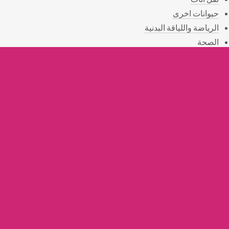
حيوانات اخرى
الرياضة واللياقة البدنية
الصحة
المناسبات
الهدايا
التوصيل
القسم الخيري
أستعلامات
أثريات
خدمات التنظيف
خدمات زراعية
خدمات الصيانة
© . All rights reserved
Powerd By:
3rbbazaar.com