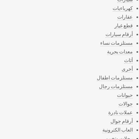
كهرباءيات
عقارات
قطع غيار
أرقام سيارات
مستلزمات نساء
معدات بحرية
أثاث
أخرى
مستلزمات اطفال
مستلزمات رجال
حيوانات
جوالات
عملات نادرة
أرقام جوال
العاب الكترونية
رحلات وتخييم