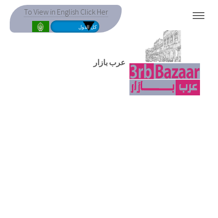
To View in English Click Her
MENU
عرب بازار