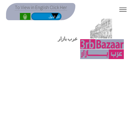
To View in English Click Her
MENU
عرب بازار