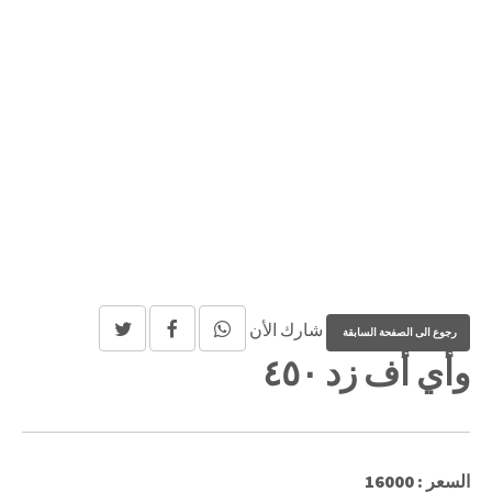
شارك الأن
وأي أف زد ٤٥٠
السعر : 16000