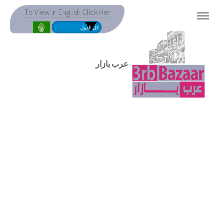
To View in English Click Her
MENU
عرب بازار