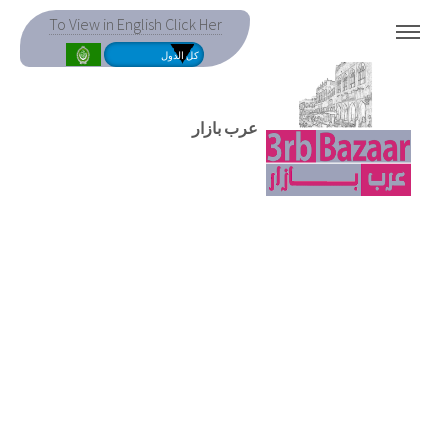
To View in English Click Her
MENU
عرب بازار