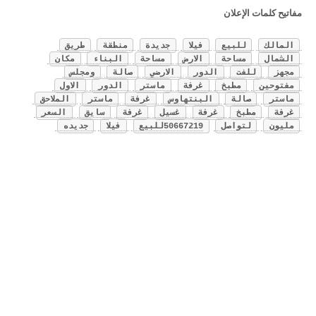
مفاتيح كلمات الإعلان
المالك
للبيع
فيلا
جديدة
منطقة
طريق
الشمال
مساحة
الارض
مساحة
البناء
مكان
مجهز
للفت
الدور
الارضي
صالة
ومجلس
مفتوحين
مطبخ
غرفة
ماستر
الدور
الاول
ماستر
صالة
البنتهاوس
غرفة
ماستر
الملاحق
غرفة
مطبخ
غرفة
غسيل
غرفة
سايق
السعر
مليون
لتواصل
50667219للبيع
فيلا
جديده