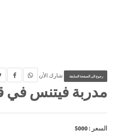
شارك الأن
مدربة فيتنس في ق
السعر : 5000