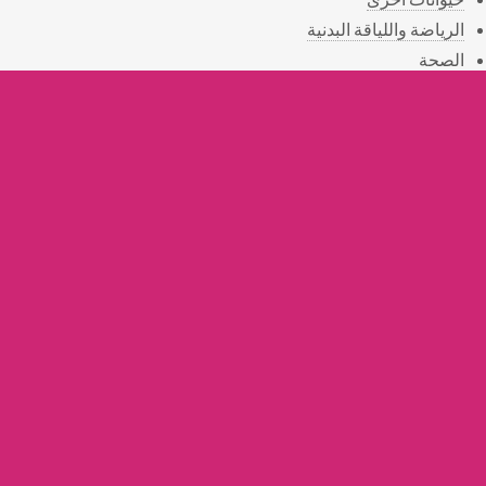
الرياضة واللياقة البدنية
الصحة
المناسبات
الهدايا
التوصيل
القسم الخيري
أستعلامات
أثريات
خدمات التنظيف
خدمات زراعية
خدمات الصيانة
© . All rights reserved
Powerd By:
3rbbazaar.com