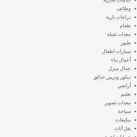
وظائف
دراجات نارية
طعام
معدات ثقيلة
طيور
سيارات اطفال
أعمال بناء
عمال منزل
ديكور وتزيين حدائق
أراضي
تعليم
معدات تصوير
سياحة
مكيفات
نقل أثاث
حيوانات اخرى