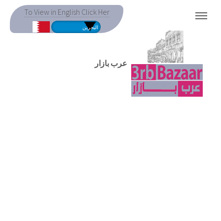
To View in English Click Her
MENU
عرب بازار