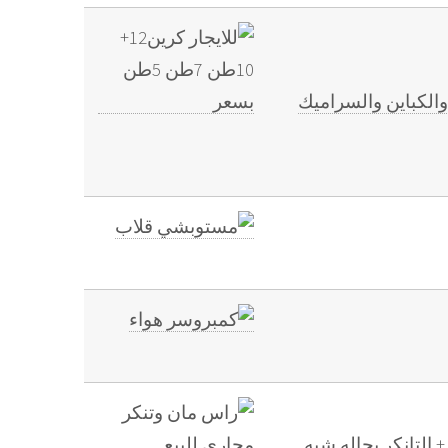
ينارات والكباين والسراميك
الهياكل القطريه الراس + التانكر بحاله شبه