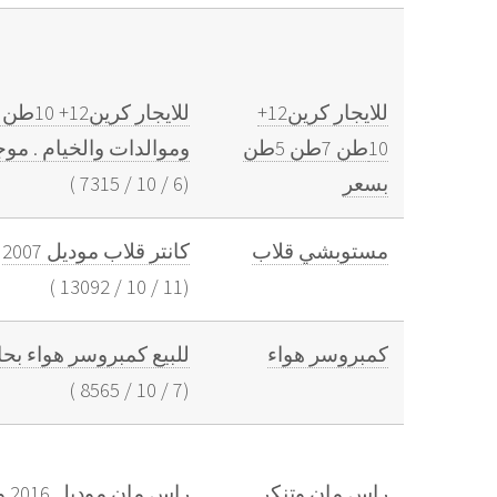
للايجار كرين12+
10طن 7طن 5طن
وموالدات والخيام . موجودين
بسعر
(
6
/
10
/
7315
)
مستوبشي قلاب
كانتر قلاب موديل 2007
)
13092
/
10
/
11
(
كمبروسر هواء
للبيع كمبروسر هواء بحا
)
8565
/
10
/
7
(
راس مان وتنكر