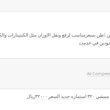
للايجار كرين 10طن 7طن 5طن بسعرمناسب لرفع ونقل الاوزان مثل الكنتينارات
وجودين في خدمت
Air Compres