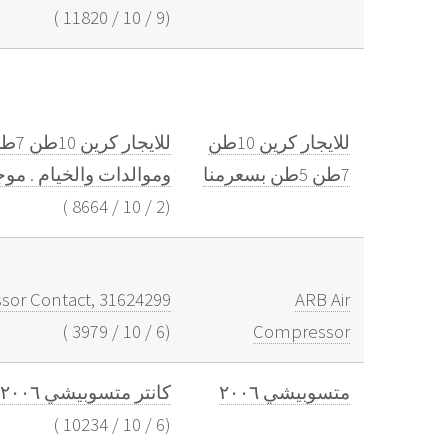
)
11820
/
10
/
9
(
للايجار كرين 10طن
7طن 5طن بسعرمنا
وموالدات والخيام . م
)
8664
/
10
/
2
(
sor Contact, 31624299
ARB Air
)
3979
/
10
/
6
(
Compressor
متسوبيشي ٢٠٠٦
كانتر متسوبيشي ٢٠٠٦ ممشي ٣٢٠ استماره جديد السعر ٣٢٠٠٠ريال
)
10234
/
10
/
6
(