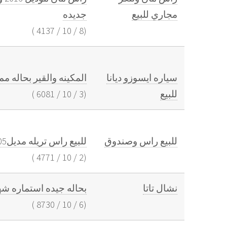
مجاري للبيع
جديده
)
4137
/
10
/
8
(
سياره ايسوزو ديانا
المكينه والقير بحاله مم
للبيع
(
3
/
10
/
6081
)
للبيع راس وصندوق
للبيع راس تريله مديل2005 صندوق سعودي مديل 2016 استماره جديده
)
4771
/
10
/
2
(
نشال تاتا
بحاله جيده استماره شه
)
8730
/
10
/
6
(