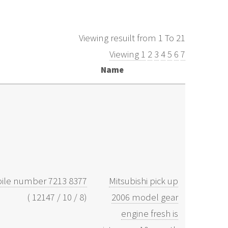
Viewing resuilt from 1 To 21
Viewing 1
2
3
4
5
6
7
Name
obile number 7213 8377
Mitsubishi pick up
)
12147
/
10
/
8
(
2006 model gear
engine fresh is