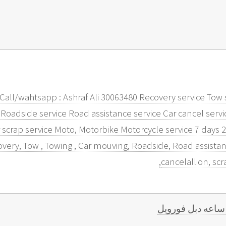
all/wahtsapp : Ashraf Ali 30063480 Recovery service Tow s
Roadside service Road assistance service Car cancel servic
r scrap service Moto, Motorbike Motorcycle service 7 days 
ery, Tow , Towing , Car mouving, Roadside, Road assistanc
cancelallion, sc