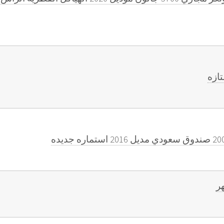
تازه
ر