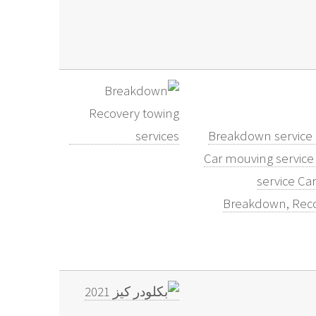
Breakdown service C
Car mouving service 
service Ca
Breakdown, Recov