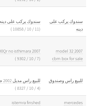
سندوك يركب على
سندوك يركب على دينه شاصي 
دينه
(
11
/
10
/
10858
)
2007 model 32 cbm box for sale price 25000Qr no isthimara
2007 model 32
)
9302
/
10
/
7
(
cbm box for sale
للبيع راس وصندوق
للبيع راس مديل 2002 صندوق سعودي 2016 استماره منتهيه
)
8327
/
10
/
4
(
istemra finshed
mercedes