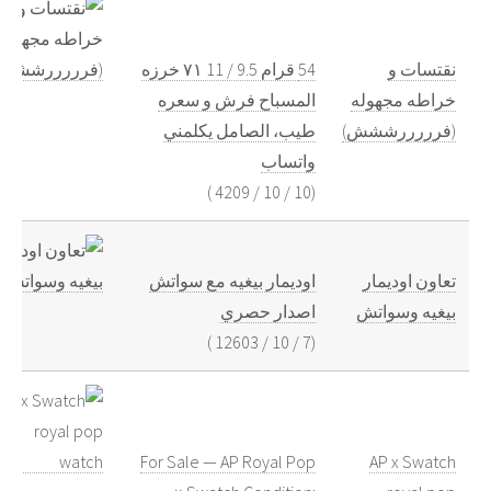
نقتسات و
54 قرام 9.5 / 11 ٧١ خرزه
خراطه مجهوله
المسباح فرش و سعره
(فرررررششش)
طيب، الصامل يكلمني
واتساب
)
4209
/
10
/
10
(
تعاون اوديمار
اوديمار بيغيه مع سواتش
بيغيه وسواتش
اصدار حصري
)
12603
/
10
/
7
(
For Sale — AP Royal Pop
AP x Swatch