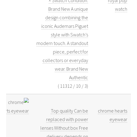
× Swatch Condition:
royal pop
Brand New A unique
watch
design combining the
iconic Audemars Piguet
style with Swatch’s
modern touch. A standout
piece, perfect for
collectors or everyday
wear. Brand New
Authentic
)
11312
/
10
/
3
(
Top quality Can be
chrome hearts
replaced with power
eyewear
lenses Without box Free
delivery depends on