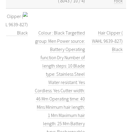
)
8043
/
10
/
4
(
rock
Colour : Black Targetted
Hair Clipper (
group: Men Power source:
WAHL 9639-827)
Battery Operating
Black
function Dry Number of
length steps: 10 Blade
type: Stainless Steel
Water resistant: Yes
Cordless: Yes Cutter width:
46 Mm Operating time: 40
Mins Minimum hair length:
1 Mm Maximum hair
length: 25 Mm Battery
type: Rechargeable