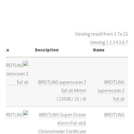
Viewing resuilt from 1 To 21
Viewing 1
2
3
4
5
6
7
mage
Description
Name
BREITLING superocean 2
BREITLING
full sit 44mm
superocean 2
)
12038
/
10
/
4
(
full sit
BREITLING Super Ocean
BREITLING
42mm Full sit &
Chronometer Certificate.