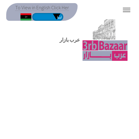
To View in English Click Her
MENU
عرب بازار