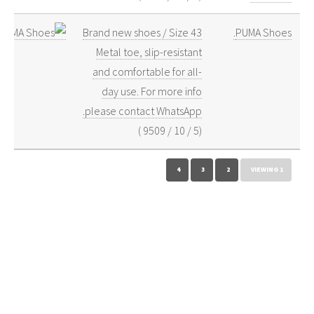
Brand new shoes / Size 43
PUMA Shoes.
Metal toe, slip-resistant
and comfortable for all-
day use. For more info
please contact WhatsApp.
)
9509
/
10
/
5
(
4
3
2
VIEWING 1