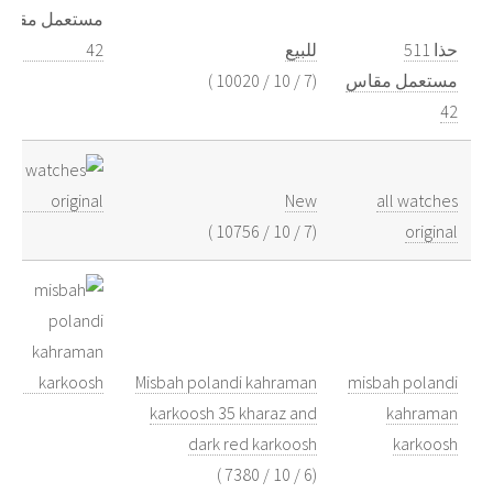
حذا 511
للبيع
)
10020
/
10
/
7
(
مستعمل مقاس
42
New
all watches
)
10756
/
10
/
7
(
original
Misbah polandi kahraman
misbah polandi
karkoosh 35 kharaz and
kahraman
dark red karkoosh
karkoosh
)
7380
/
10
/
6
(