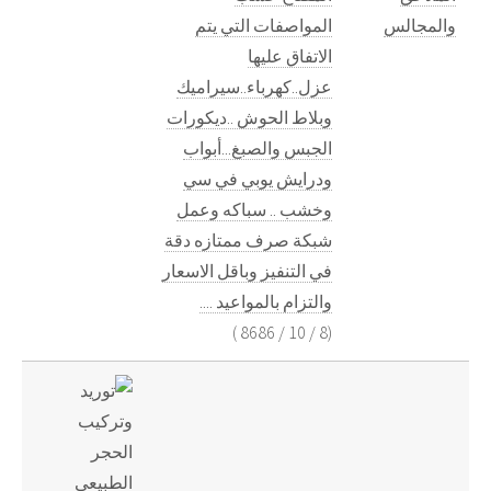
والمجالس
المواصفات التي يتم
الاتفاق عليها
عزل..كهرباء..سيراميك
وبلاط الحوش ..ديكورات
الجبس والصبغ...أبواب
ودرايش يوبي في سي
وخشب .. سباكه وعمل
شبكة صرف ممتازه دقة
في التنفيز وباقل الاسعار
والتزام بالمواعيد ....
)
8686
/
10
/
8
(