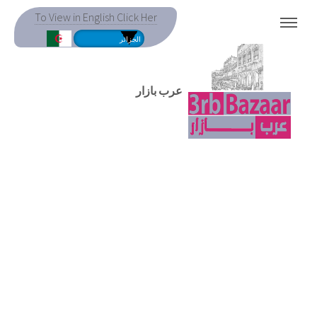
To View in English Click Her
MENU
عرب بازار