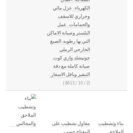
الكهرباء.. عزل مائي
وحراري للاسقف
والحمامات.. عمل
البلستر وصيانة الاماكن
التي بها رطوبه. الصبغ
الخارجي الرملي
جوتيشلد وازي كوت.
صيانة كاملة مع دقة
التنفيز وباقل الاسعار..
)
8613
/
10
/
2
(
بناء وتشطيب
مقاول تشطيب على
الملاحق
المفتاح حسب