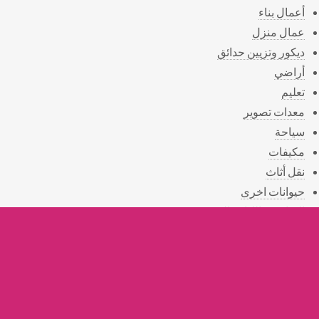
أعمال بناء
عمال منزل
ديكور وتزيين حدائق
أراضي
تعليم
معدات تصوير
سياحة
مكيفات
نقل أثاث
حيوانات اخرى
الرياضة واللياقة البدنية
الصحة
المناسبات
الهدايا
التوصيل
القسم الخيري