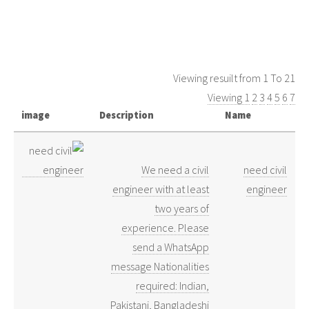
Viewing resuilt from 1 To 21
Viewing 1
2
3
4
5
6
7
image
Description
Name
We need a civil
need civil
engineer with at least
engineer
two years of
experience. Please
send a WhatsApp
message Nationalities
required: Indian,
Pakistani, Bangladeshi