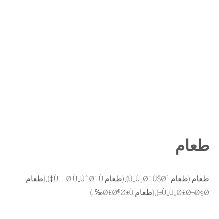
طعام
طعام:(طعام Ù„Ù„Ø¨ÙŠØ¹),(طعام Ù…Ø·Ù„ÙˆØ¨Ù‡),(طعام
Ù„Ù„Ø£Ø¬Ø§Ø±),(طعام Ø£Ø®Ø±Ù‰..)