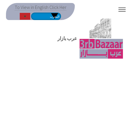
To View in English Click Her
MENU
عرب بازار