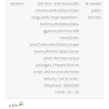
Grill item : shish towk,kofta
Al rawdah
chicken,lamb kofta,chicken
public
wings,lamb chops Appetizers :
kitchens
Hummus,Mutabbal,Baba
gganous,Hummus with
meet,Green
salad,Tabboulah,Fattous,Grape
leaves,Beetrol salad,Caesar
salad, We have various
packages, Prepare food on
order, and we provide home
delivery. Call to order:
Telephone : 66681569
)
6435
/
10
/
10
(