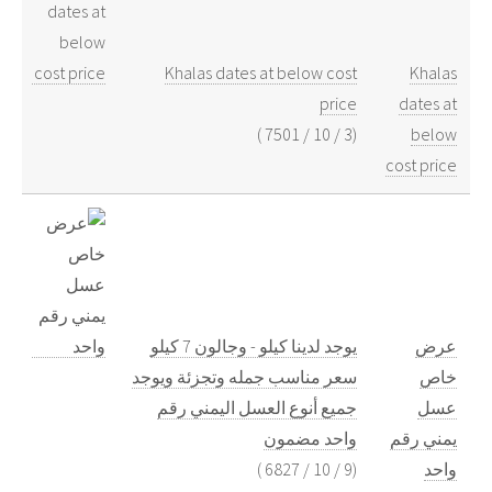
Khalas dates at below cost
Khalas
price
dates at
)
7501
/
10
/
3
(
below
cost price
عرض
يوجد لدينا كيلو - وجالون 7 كيلو
خاص
سعر مناسب جمله وتجزئة ويوجد
عسل
جميع أنوع العسل اليمني رقم
يمني رقم
واحد مضمون
)
6827
/
10
/
9
(
واحد