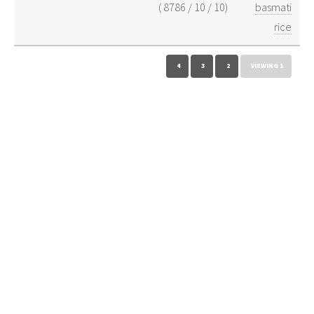
)
8786
/
10
/
10
(
basmati
rice
4
3
2
VIEWING 1