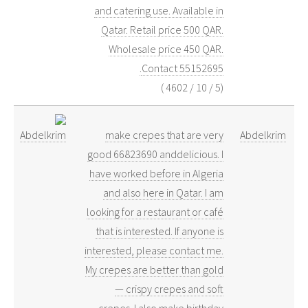
and catering use. Available in
Qatar. Retail price 500 QAR.
Wholesale price 450 QAR.
Contact 55152695.
)
4602
/
10
/
5
(
make crepes that are very
Abdelkrim
good 66823690 anddelicious. I
have worked before in Algeria
and also here in Qatar. I am
looking for a restaurant or café
that is interested. If anyone is
interested, please contact me.
My crepes are better than gold
— crispy crepes and soft
crepes. I also make birthday