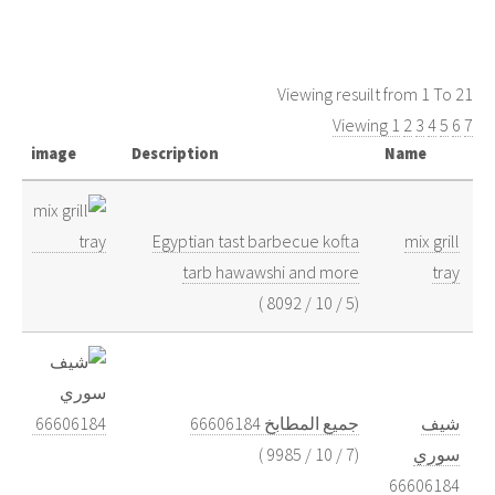
Viewing resuilt from 1 To 21
Viewing 1
2
3
4
5
6
7
image
Description
Name
Egyptian tast barbecue kofta
mix grill
tarb hawawshi and more
tray
)
8092
/
10
/
5
(
شيف
جميع المطابخ 66606184
)
9985
/
10
/
7
(
سوري
66606184