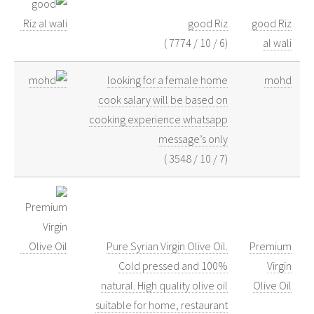
good Riz
good Riz
)
7774
/
10
/
6
(
al wali
looking for a female home
mohd
cook salary will be based on
cooking experience whatsapp
message’s only
)
3548
/
10
/
7
(
Pure Syrian Virgin Olive Oil.
Premium
Cold pressed and 100%
Virgin
natural. High quality olive oil
Olive Oil
suitable for home, restaurant