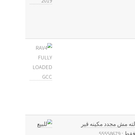
رات كراسي سقف وكالته مش مجدد مكينه قير