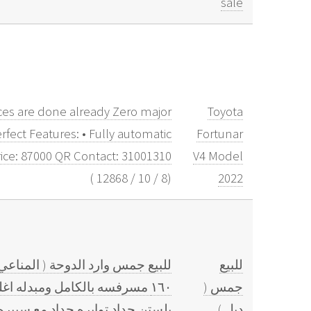
sale
ces are done already Zero major
Toyota
rfect Features: • Fully automatic
Fortunar
rice: 87000 QR Contact: 31001310
V4 Model
)
12868
/
10
/
8
(
2022
للبيع
جمس (
١٦٠ مسرفسه بالكامل ومبدله اغ
دبل )
بلستن جداد توايره جداد مع سبير