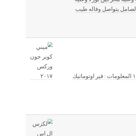
الصامل يتواصل وفاله طيب
(للبيع) الشركة : ميني الفئه : كوبر اس جون وركس الموديل: ٢٠١٧ اللون : بيج الممشى: ١١٧،٠٠٠ المعلومات : قير اوتوماتيك