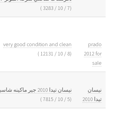
)
3283
/
10
/
7
(
very good condition and clean
prado
)
12131
/
10
/
8
(
2012 for
sale
نيسان
نيسان تيدا 2010 جير ماكينه شاسيه بحالة الوكاله المكيف فقط ضعيف للتواصل 50784852
تيدا 2010
(
5
/
10
/
7815
)