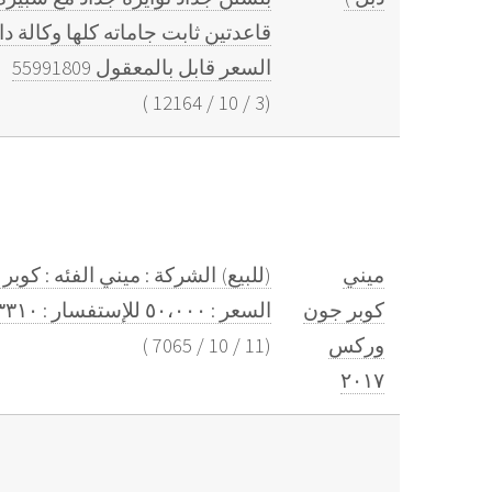
قاعدتين ثابت جاماته كلها وكالة
السعر قابل بالمعقول 55991809
)
12164
/
10
/
3
(
ميني
كوبر جون
السعر : ٥٠،٠٠٠ للإستفسار : ٣٣٩٩٣٣١٠ - ٣٣٩٩٣٣٢٠
وركس
(
11
/
10
/
7065
)
٢٠١٧