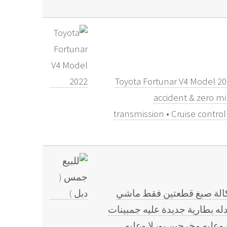
Toyota Fortunar V4 Model 20
accident & zero mi
transmission • Cruise contro
الموتر دبل زد ٧١ فل قير مكينة شاصي وكالة صبغ قطعتين فقط ماشي
دله بطارية جديدة عليه جمبينات
وعليه مخرجين بورلا وعليه