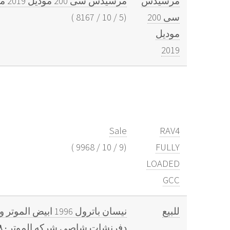
مرسيدس
مرسيدس سى 200 موديل 2019 ماشى 131000 السعر المطلوب 70000
سى 200
(
5
/
10
/
8167
)
موديل
2019
Sale
RAV4
)
9968
/
10
/
9
(
FULLY
LOADED
GCC
للبيع
دفرنشات شاصي شركه الموتر٨٠ فالميه صبغ وكاله فيه تجميلي شي بسيط للاستفسار واتس فقط : 55558679