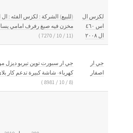
لكزس ال
اس ٤٦٠
مخزن فيه صبغ رفرف امامي يسار تجميلي فل اوبش ح
ال ٢٠٠٨
(
11
/
10
/
7270
)
جي ار
اصفار
كهرباء- شاشة كبيرة تدعم كار بلاي ✅ ضمان 5 سنوات عداد مفتوح - تسجيل مجا
)
8981
/
10
/
8
(