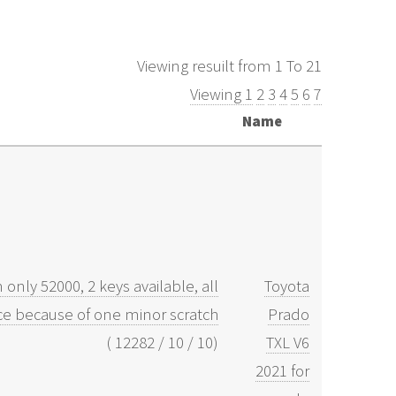
Viewing resuilt from 1 To 21
Viewing 1
2
3
4
5
6
7
Name
only 52000, 2 keys available, all
Toyota
iece because of one minor scratch
Prado
)
12282
/
10
/
10
(
TXL V6
2021 for