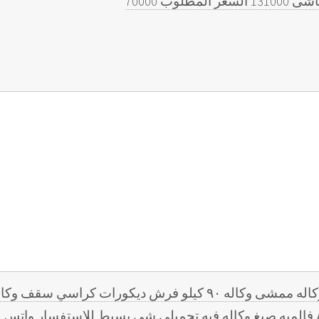
نيسان باترول 1996 ابيض الموتر وكاله ممشى وكاله ٩٠ كيلو فرش ديكو