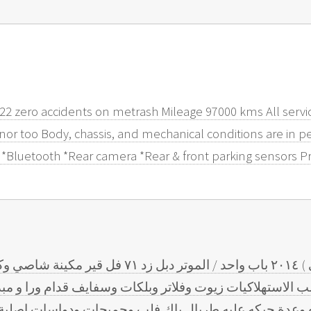
22 zero accidents on metrash Mileage 97000 kms All servi
nor too Body, chassis, and mechanical conditions are in pe
l *Bluetooth *Rear camera *Rear & front parking sensors P
للبيع جمس وارد الدوحة ( المناعي ) ٢٠١٤ باب واحد / 
لب الاستهلاكيات زيوت وفلاتر وبلكات وسفايف قدام ورا و مب
ه وعدة جيكه عليه طربال باك فلب وجميحات ودواسات اصلية 