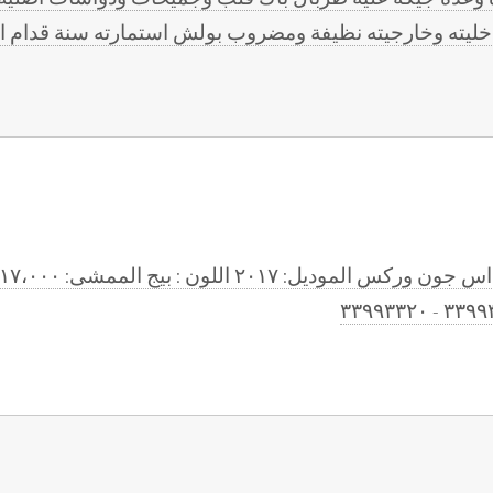
 داخليته وخارجيته نظيفة ومضروب بولش استمارته سنة قدام 