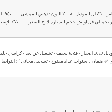
(للبيع) ال
جم السيارة لارج السعر : ٤٧،٠٠٠ للإستفسار : ٣٣٩٩٣٣١٠ - ٣٣٩٩٣٣٢٠
جي ار سبورت توين تيربو ديزل موديل 2023 اصفار - فتحة سقف - تشغيل عن بع
ني ✅ التواصل : 50580100