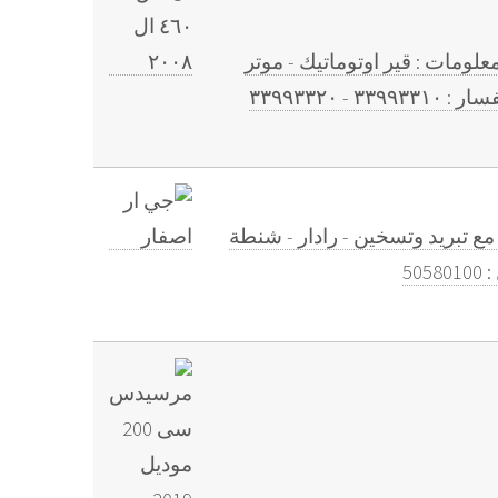
شركة : لكزس الفئه : ال اس ٤٦٠ ال الموديل : ٢٠٠٨ اللون : ذهبي الممشى: ٩٥،٠٠٠ المعلومات : قير اوتوماتيك - موتر
د - كراسي جلد مع تبريد وتسخين - رادار - شنطة